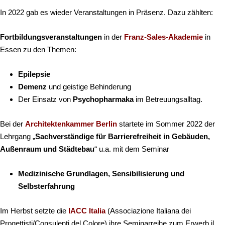
In 2022 gab es wieder Veranstaltungen in Präsenz. Dazu zählten:
Fortbildungsveranstaltungen
in der
F
ranz-Sales-Akademie
in
Essen zu den Themen:
Epilepsie
Demenz
und geistige Behinderung
Der Einsatz von
Psychopharmaka
im Betreuungsalltag.
Bei der
Architektenkammer Berlin
startete im Sommer 2022 der
Lehrgang „
Sachverständige für Barrierefreiheit in Gebäuden,
Außenraum und Städtebau
“ u.a. mit dem Seminar
Medizinische Grundlagen, Sensibilisierung und
Selbsterfahrung
Im Herbst setzte die
IACC Italia
(Associazione Italiana dei
Progettisti/Consulenti del Colore) ihre Seminarreihe zum Erwerb il